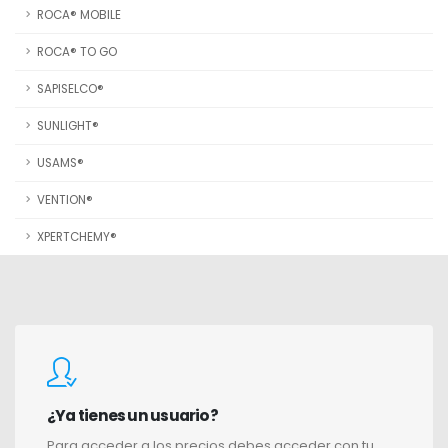
ROCA® MOBILE
ROCA® TO GO
SAPISELCO®
SUNLIGHT®
USAMS®
VENTION®
XPERTCHEMY®
¿Ya tienes un usuario?
Para acceder a los precios debes acceder con tu