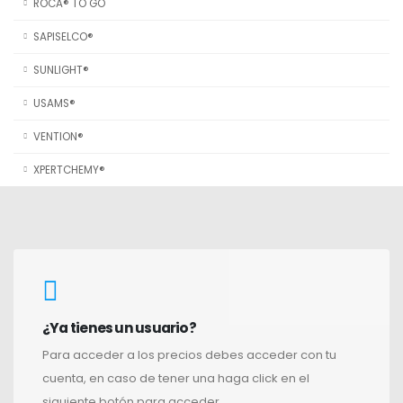
ROCA® TO GO
SAPISELCO®
SUNLIGHT®
USAMS®
VENTION®
XPERTCHEMY®
¿Ya tienes un usuario?
Para acceder a los precios debes acceder con tu
cuenta, en caso de tener una haga click en el
siguiente botón para acceder.