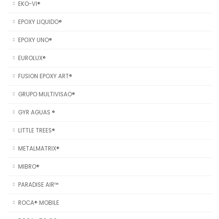
EKO-VI®
EPOXY LIQUIDO®
EPOXY UNO®
EUROLUX®
FUSION EPOXY ART®
GRUPO MULTIVISAO®
GYR AGUAS ®
LITTLE TREES®
METALMATRIX®
MIBRO®
PARADISE AIR™
ROCA® MOBILE