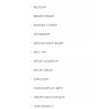
BLOOX®
BRASFORMA®
BUNGEE CORD®
DETAILING®
EDISON LIGHT BULB®
EKO-VI®
EPOXY LIQUIDO®
EPOXY UNO®
EUROLUX®
FUSION EPOXY ART®
GRUPO MULTIVISAO®
GYR AGUAS ®