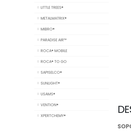
LITTLE TREES®
METALMATRIX®
MIBRO®
PARADISE AIR™
ROCA® MOBILE
ROCA® TO GO
SAPISELCO®
SUNLIGHT®
USAMS®
DE
VENTION®
XPERTCHEMY®
SOP