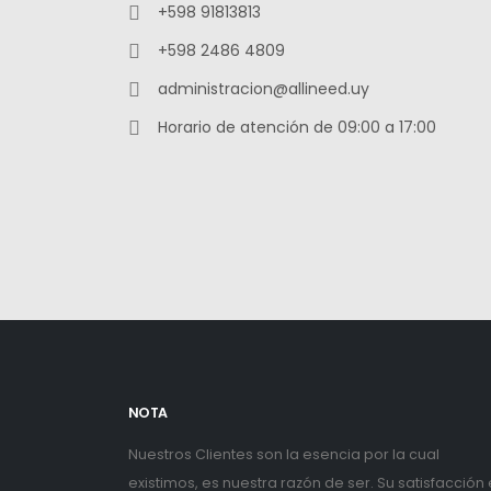
+598 91813813
+598 2486 4809
administracion@allineed.uy
Horario de atención de 09:00 a 17:00
NOTA
Nuestros Clientes son la esencia por la cual
existimos, es nuestra razón de ser. Su satisfacción