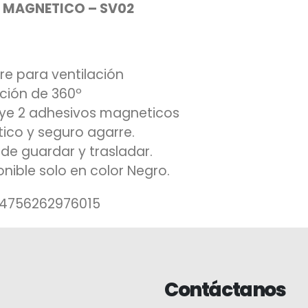
 MAGNETICO – SV02
re para ventilación
ción de 360º
uye 2 adhesivos magneticos
tico y seguro agarre.
l de guardar y trasladar.
onible solo en color Negro.
 4756262976015
Contáctanos