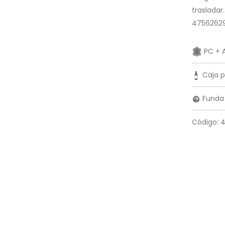
trasladar
4756262
PC + A
Caja p
Funda 
Código: 4