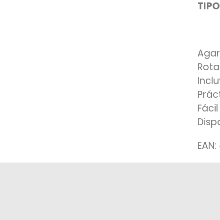
TIPO
Agar
Rota
Incl
Prác
Fáci
Disp
EAN: