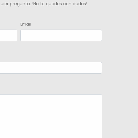
lquier pregunta. !No te quedes con dudas!
Email