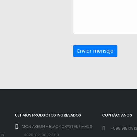
ULTIMOS PRODUCTOS INGRESADOS
CONTÁCTANOS
MON AREON - BLACK CRYSTAL / MA23
+598 9181381
 es
2026-02-06 12:31:10