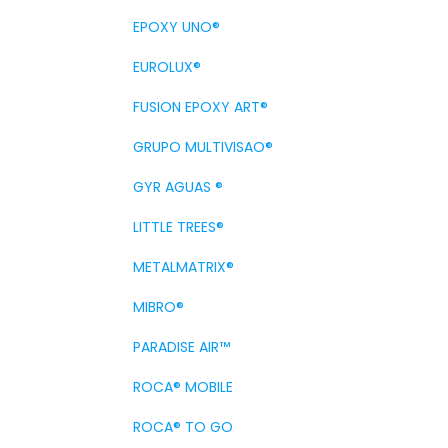
EPOXY UNO®
EUROLUX®
FUSION EPOXY ART®
GRUPO MULTIVISAO®
GYR AGUAS ®
LITTLE TREES®
METALMATRIX®
MIBRO®
PARADISE AIR™
ROCA® MOBILE
ROCA® TO GO