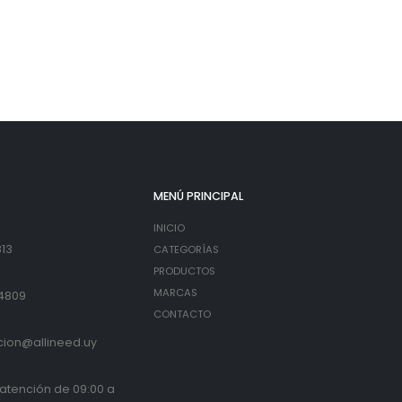
MENÚ PRINCIPAL
INICIO
813
CATEGORÍAS
PRODUCTOS
MARCAS
4809
CONTACTO
cion@allineed.uy
 atención de 09:00 a