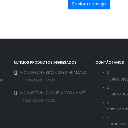
ULTIMOS PRODUCTOS INGRESADOS
CONTÁCTANOS
MON AREON - BLACK CRYSTAL / MA23
+598 91813
 es
2026-02-06 12:31:10
l
MON AREON - COCHE NUEVO / MA27
+598 2486 
2026-02-06 12:31:10
administra
Horario de