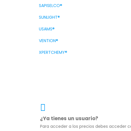
SAPISELCO®
SUNLIGHT®
USAMS®
VENTION®
XPERTCHEMY®
¿Ya tienes un usuario?
Para acceder a los precios debes acceder c