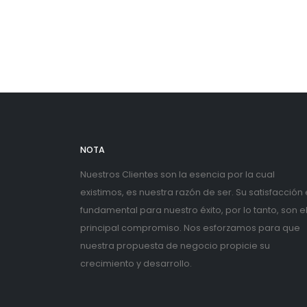
NOTA
Nuestros Clientes son la esencia por la cual
existimos, es nuestra razón de ser. Su satisfacción
fundamental para nuestro éxito, por lo tanto, son e
principal compromiso. Nos esforzamos para que
nuestra propuesta de negocio propicie su
crecimiento y desarrollo.