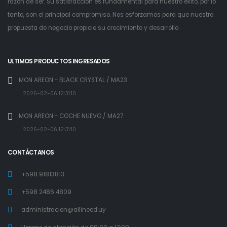
razón de ser. Su satisfacción es fundamental para nuestro éxito, por lo
tanto, son el principal compromiso. Nos esforzamos para que nuestra
propuesta de negocio propicie su crecimiento y desarrollo.
ULTIMOS PRODUCTOS INGRESADOS
MON AREON - BLACK CRYSTAL / MA23
2026-02-06 12:31:10
MON AREON - COCHE NUEVO / MA27
2026-02-06 12:31:10
CONTÁCTANOS
+598 91813813
+598 2486 4809
administracion@allineed.uy