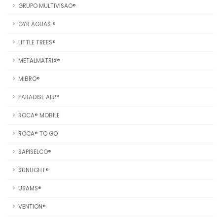
GRUPO MULTIVISAO®
GYR AGUAS ®
LITTLE TREES®
METALMATRIX®
MIBRO®
PARADISE AIR™
ROCA® MOBILE
ROCA® TO GO
SAPISELCO®
SUNLIGHT®
USAMS®
VENTION®