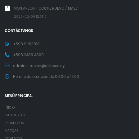
MON AREON - COCHE NUEVO / MA27
2026-02-06 12:31:10
CONTÁCTANOS
+598 91813813
+598 2486 4809
administracion@allineed.uy
Horario de atención de 09:00 a 17:00
MENÚ PRINCIPAL
INICIO
CATEGORÍAS
PRODUCTOS
MARCAS
CONTACTO