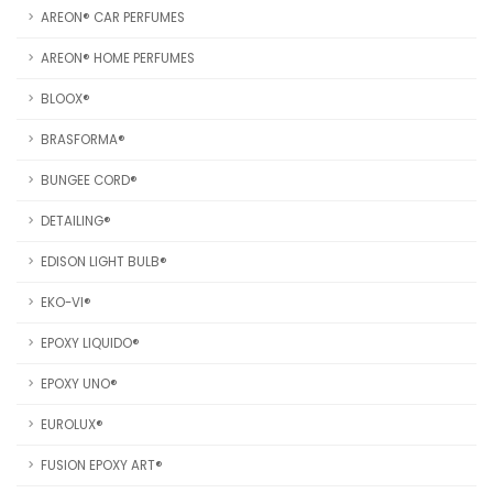
AREON® CAR PERFUMES
AREON® HOME PERFUMES
BLOOX®
BRASFORMA®
BUNGEE CORD®
DETAILING®
EDISON LIGHT BULB®
EKO-VI®
EPOXY LIQUIDO®
EPOXY UNO®
EUROLUX®
FUSION EPOXY ART®