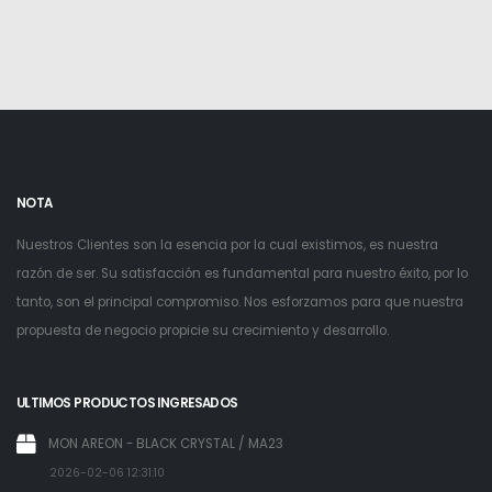
NOTA
Nuestros Clientes son la esencia por la cual existimos, es nuestra
razón de ser. Su satisfacción es fundamental para nuestro éxito, por lo
tanto, son el principal compromiso. Nos esforzamos para que nuestra
propuesta de negocio propicie su crecimiento y desarrollo.
ULTIMOS PRODUCTOS INGRESADOS
MON AREON - BLACK CRYSTAL / MA23
2026-02-06 12:31:10