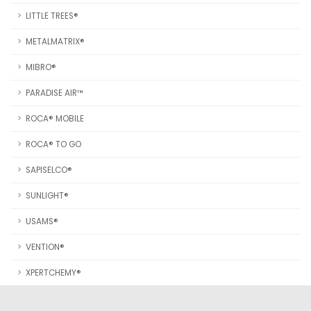
LITTLE TREES®
METALMATRIX®
MIBRO®
PARADISE AIR™
ROCA® MOBILE
ROCA® TO GO
SAPISELCO®
SUNLIGHT®
USAMS®
VENTION®
XPERTCHEMY®