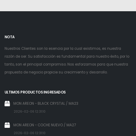
NOTA
Nuestros Clientes son la esencia por la cual existimos, es nuestra
razón de ser. Su satisfacción es fundamental para nuestro éxito, por lo
tanto, son el principal compromiso. Nos esforzamos para que nuestra
propuesta de negocio propicie su crecimiento y desarrollo.
ULTIMOS PRODUCTOS INGRESADOS
MON AREON - BLACK CRYSTAL / MA23
2026-02-06 12:31:10
MON AREON - COCHE NUEVO / MA27
2026-02-06 12:31:10