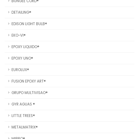
BUNGEE CORD®
DETAILING®
EDISON LIGHT BULB®
EKO-VI®
EPOXY LIQUIDO®
EPOXY UNO®
EUROLUX®
FUSION EPOXY ART®
GRUPO MULTIVISAO®
GYR AGUAS ®
LITTLE TREES®
METALMATRIX®
MIBRO®