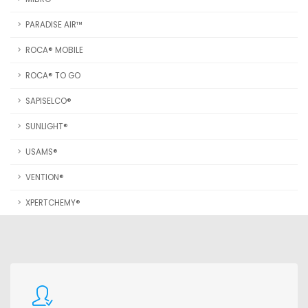
PARADISE AIR™
ROCA® MOBILE
ROCA® TO GO
SAPISELCO®
SUNLIGHT®
USAMS®
VENTION®
XPERTCHEMY®