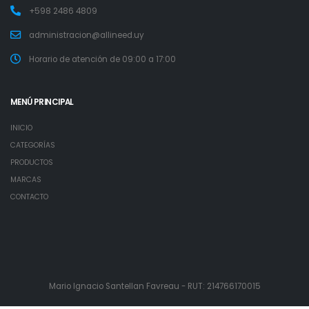
+598 2486 4809
administracion@allineed.uy
Horario de atención de 09:00 a 17:00
MENÚ PRINCIPAL
INICIO
CATEGORÍAS
PRODUCTOS
MARCAS
CONTACTO
Mario Ignacio Santellan Favreau - RUT: 214766170015