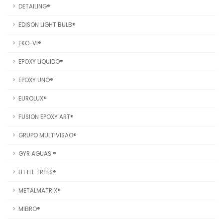
DETAILING®
EDISON LIGHT BULB®
EKO-VI®
EPOXY LIQUIDO®
EPOXY UNO®
EUROLUX®
FUSION EPOXY ART®
GRUPO MULTIVISAO®
GYR AGUAS ®
LITTLE TREES®
METALMATRIX®
MIBRO®