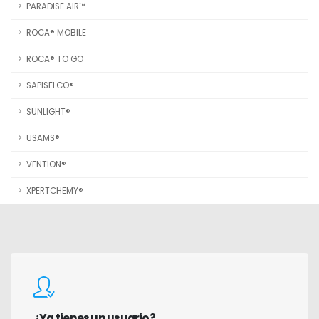
PARADISE AIR™
ROCA® MOBILE
ROCA® TO GO
SAPISELCO®
SUNLIGHT®
USAMS®
VENTION®
XPERTCHEMY®
¿Ya tienes un usuario?