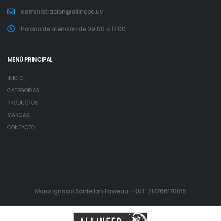
administracion@allineed.uy
Horario de atención de 09:00 a 17:00
MENÚ PRINCIPAL
INICIO
CATEGORÍAS
PRODUCTOS
MARCAS
CONTACTO
Mario Ignacio Santellan Favreau - RUT: 214766170015