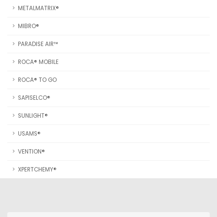
METALMATRIX®
MIBRO®
PARADISE AIR™
ROCA® MOBILE
ROCA® TO GO
SAPISELCO®
SUNLIGHT®
USAMS®
VENTION®
XPERTCHEMY®