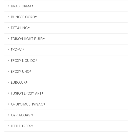
BRASFORMA®
BUNGEE CORD®
DETAILING®
EDISON LIGHT BULB®
EKO-VI®
EPOXY LIQUIDO®
EPOXY UNO®
EUROLUX®
FUSION EPOXY ART®
GRUPO MULTIVISAO®
GYR AGUAS ®
LITTLE TREES®