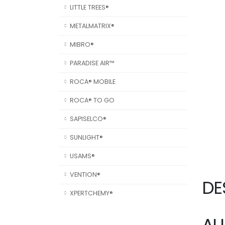
LITTLE TREES®
METALMATRIX®
MIBRO®
PARADISE AIR™
ROCA® MOBILE
ROCA® TO GO
SAPISELCO®
SUNLIGHT®
USAMS®
VENTION®
DE
XPERTCHEMY®
AU