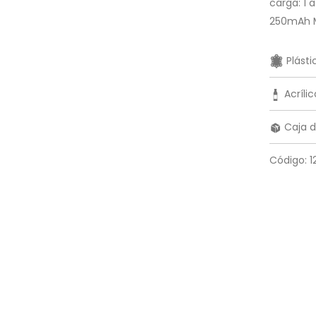
carga: 1 
250mAh M
Plást
Acrílic
Caja d
Código: 1