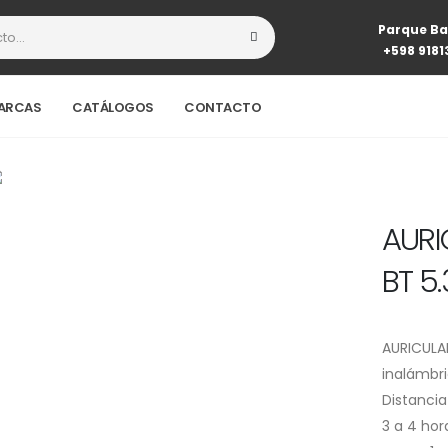
Parque Ba
+598 9181
ARCAS
CATÁLOGOS
CONTACTO
AURI
BT 5
AURICULA
inalámbri
Distancia
3 a 4 hor