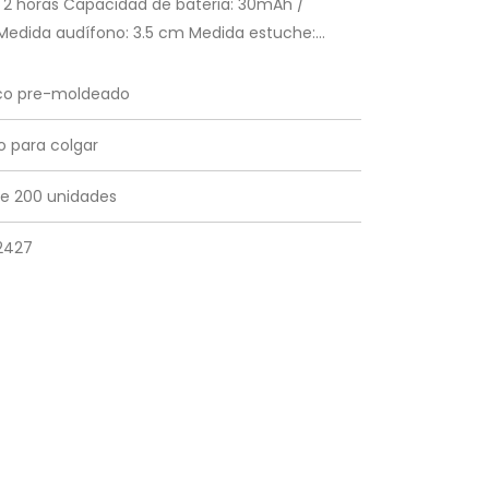
a 2 horas Capacidad de bateria: 30mAh /
edida audífono: 3.5 cm Medida estuche:...
ico pre-moldeado
o para colgar
e 200 unidades
2427