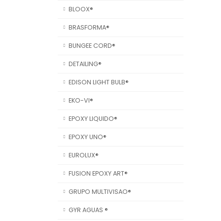
BLOOX®
BRASFORMA®
BUNGEE CORD®
DETAILING®
EDISON LIGHT BULB®
EKO-VI®
EPOXY LIQUIDO®
EPOXY UNO®
EUROLUX®
FUSION EPOXY ART®
GRUPO MULTIVISAO®
GYR AGUAS ®