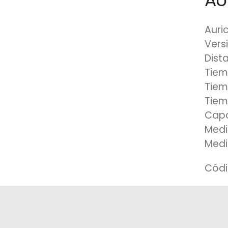
Auric
Vers
Dist
Tiem
Tiem
Tiem
Capa
Medi
Medi
Códi