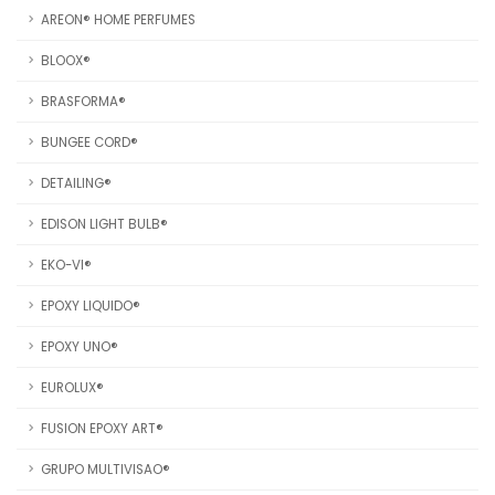
AREON® HOME PERFUMES
BLOOX®
BRASFORMA®
BUNGEE CORD®
DETAILING®
EDISON LIGHT BULB®
EKO-VI®
EPOXY LIQUIDO®
EPOXY UNO®
EUROLUX®
FUSION EPOXY ART®
GRUPO MULTIVISAO®