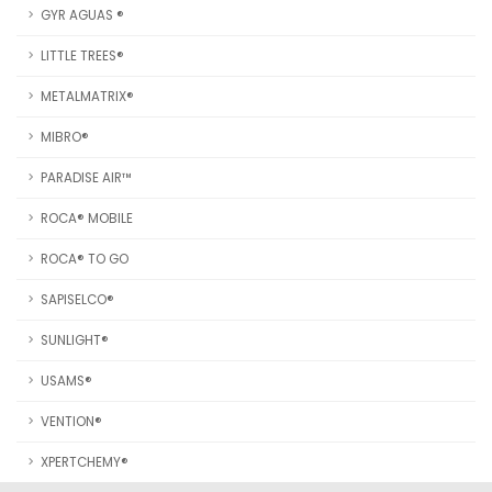
GYR AGUAS ®
LITTLE TREES®
METALMATRIX®
MIBRO®
PARADISE AIR™
ROCA® MOBILE
ROCA® TO GO
SAPISELCO®
SUNLIGHT®
USAMS®
VENTION®
XPERTCHEMY®