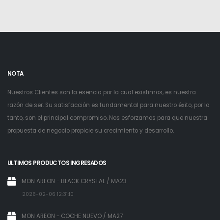
NOTA
Nuestros Clientes son la esencia por la cual existimos, es nuestra
razón de ser. Su satisfacción es fundamental para nuestro éxito, por lo
tanto, son el principal compromiso. Nos esforzamos para que nuestra
propuesta de negocio propicie su crecimiento y desarrollo.
ULTIMOS PRODUCTOS INGRESADOS
MON AREON - BLACK CRYSTAL / MA23
2026-02-06 12:31:10
MON AREON - COCHE NUEVO / MA27