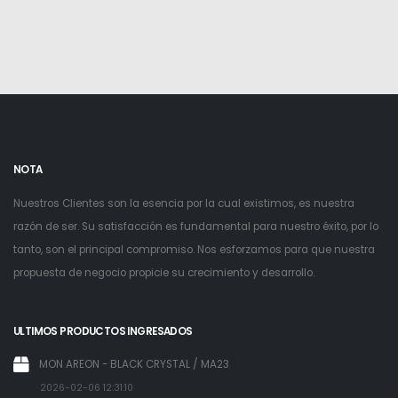
NOTA
Nuestros Clientes son la esencia por la cual existimos, es nuestra
razón de ser. Su satisfacción es fundamental para nuestro éxito, por lo
tanto, son el principal compromiso. Nos esforzamos para que nuestra
propuesta de negocio propicie su crecimiento y desarrollo.
ULTIMOS PRODUCTOS INGRESADOS
MON AREON - BLACK CRYSTAL / MA23
2026-02-06 12:31:10