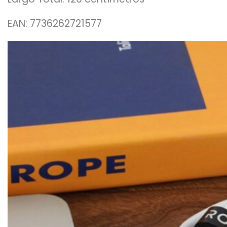
EAN: 7736262721577