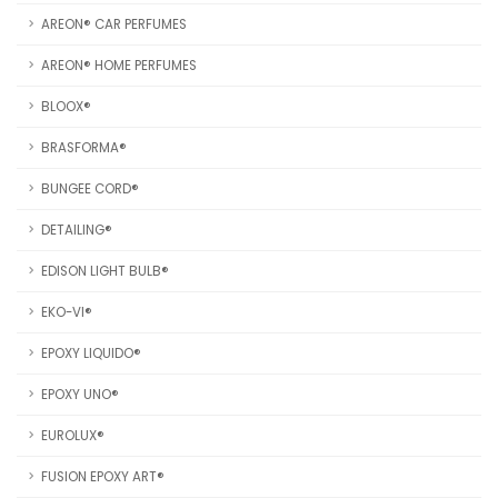
AREON® CAR PERFUMES
AREON® HOME PERFUMES
BLOOX®
BRASFORMA®
BUNGEE CORD®
DETAILING®
EDISON LIGHT BULB®
EKO-VI®
EPOXY LIQUIDO®
EPOXY UNO®
EUROLUX®
FUSION EPOXY ART®