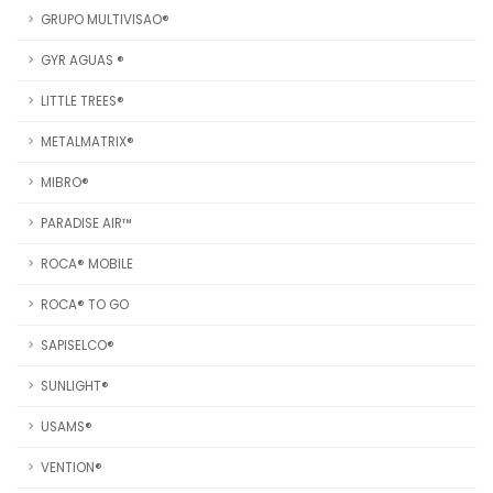
GRUPO MULTIVISAO®
GYR AGUAS ®
LITTLE TREES®
METALMATRIX®
MIBRO®
PARADISE AIR™
ROCA® MOBILE
ROCA® TO GO
SAPISELCO®
SUNLIGHT®
USAMS®
VENTION®