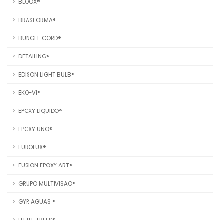
BLOOX®
BRASFORMA®
BUNGEE CORD®
DETAILING®
EDISON LIGHT BULB®
EKO-VI®
EPOXY LIQUIDO®
EPOXY UNO®
EUROLUX®
FUSION EPOXY ART®
GRUPO MULTIVISAO®
GYR AGUAS ®
LITTLE TREES®