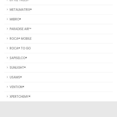
METALMATRIX®
MIBRO®
PARADISE AIR™
ROCA® MOBILE
ROCA® TO GO
SAPISELCO®
SUNLIGHT®
USAMS®
VENTION®
XPERTCHEMY®