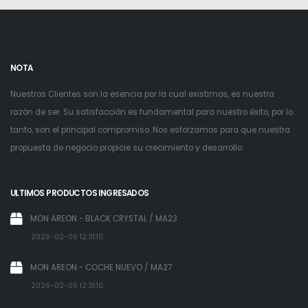
NOTA
Nuestros Clientes son la esencia por la cual existimos, es nuestra
razón de ser. Su satisfacción es fundamental para nuestro éxito, por lo
tanto, son el principal compromiso. Nos esforzamos para que nuestra
propuesta de negocio propicie su crecimiento y desarrollo.
ULTIMOS PRODUCTOS INGRESADOS
MON AREON - BLACK CRYSTAL / MA23
2026-02-06 12:31:10
MON AREON - COCHE NUEVO / MA27
2026-02-06 12:31:10