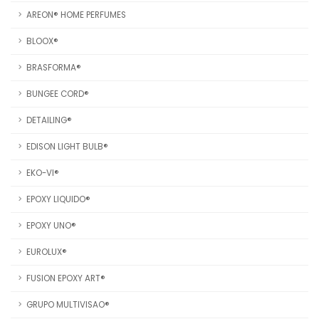
AREON® HOME PERFUMES
BLOOX®
BRASFORMA®
BUNGEE CORD®
DETAILING®
EDISON LIGHT BULB®
EKO-VI®
EPOXY LIQUIDO®
EPOXY UNO®
EUROLUX®
FUSION EPOXY ART®
GRUPO MULTIVISAO®