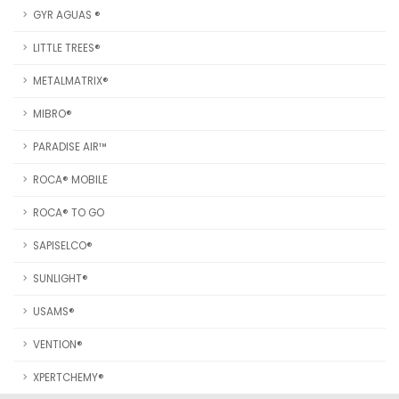
GYR AGUAS ®
LITTLE TREES®
METALMATRIX®
MIBRO®
PARADISE AIR™
ROCA® MOBILE
ROCA® TO GO
SAPISELCO®
SUNLIGHT®
USAMS®
VENTION®
XPERTCHEMY®