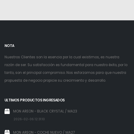
NOTA
Nuestros Clientes son la esencia por la cual existimos, es nuestra
razón de ser. Su satisfacción es fundamental para nuestro éxito, por lo
tanto, son el principal compromiso. Nos esforzamos para que nuestra
propuesta de negocio propicie su crecimiento y desarrollo.
ULTIMOS PRODUCTOS INGRESADOS
MON AREON - BLACK CRYSTAL / MA23
2026-02-06 12:31:10
MON AREON - COCHE NUEVO / MA27