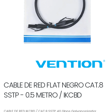
CABLE DE RED FLAT NEGRO CAT.8
SSTP - 0.5 METRO / IKCBD
CABLE DE RED IKCBD / CAT.8 SSTP 40 Gbps Galvanoplastia: