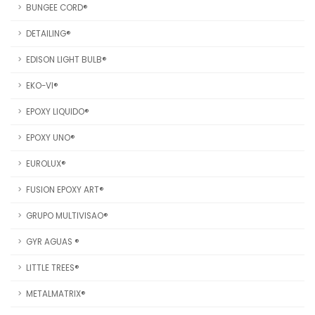
BUNGEE CORD®
DETAILING®
EDISON LIGHT BULB®
EKO-VI®
EPOXY LIQUIDO®
EPOXY UNO®
EUROLUX®
FUSION EPOXY ART®
GRUPO MULTIVISAO®
GYR AGUAS ®
LITTLE TREES®
METALMATRIX®