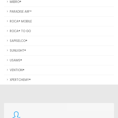
MIBRO®
PARADISE AIR™
ROCA® MOBILE
ROCA® TO GO
SAPISELCO®
SUNLIGHT®
USAMS®
VENTION®
XPERTCHEMY®