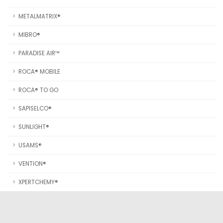
METALMATRIX®
MIBRO®
PARADISE AIR™
ROCA® MOBILE
ROCA® TO GO
SAPISELCO®
SUNLIGHT®
USAMS®
VENTION®
XPERTCHEMY®