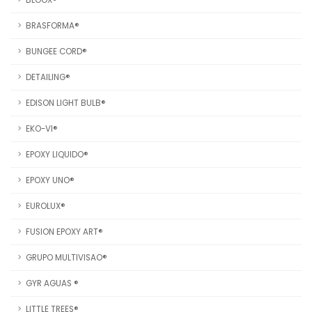
BLOOX®
BRASFORMA®
BUNGEE CORD®
DETAILING®
EDISON LIGHT BULB®
EKO-VI®
EPOXY LIQUIDO®
EPOXY UNO®
EUROLUX®
FUSION EPOXY ART®
GRUPO MULTIVISAO®
GYR AGUAS ®
LITTLE TREES®