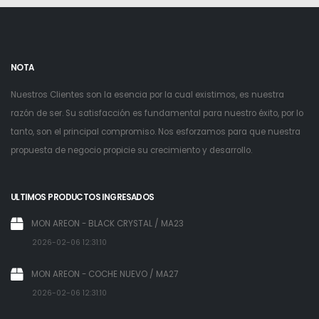
NOTA
Nuestros Clientes son la esencia por la cual existimos, es nuestra
razón de ser. Su satisfacción es fundamental para nuestro éxito, por lo
tanto, son el principal compromiso. Nos esforzamos para que nuestra
propuesta de negocio propicie su crecimiento y desarrollo.
ULTIMOS PRODUCTOS INGRESADOS
MON AREON - BLACK CRYSTAL / MA23
2026-02-06 12:31:10
MON AREON - COCHE NUEVO / MA27
2026-02-06 12:31:10