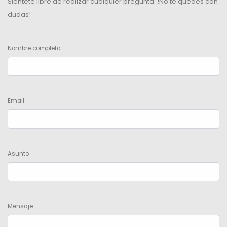
Sientete libre de realizar cualquier pregunta. !No te quedes con
dudas!
Nombre completo
Email
Asunto
Mensaje