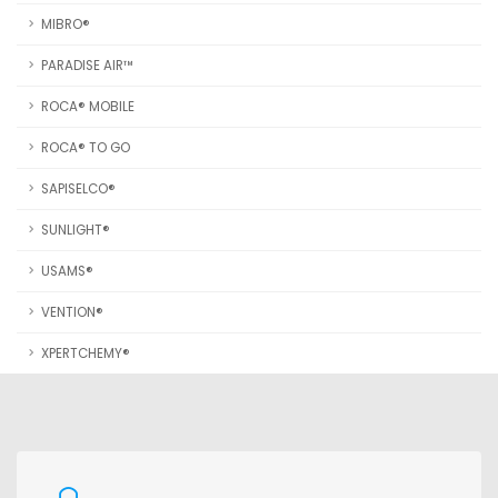
MIBRO®
PARADISE AIR™
ROCA® MOBILE
ROCA® TO GO
SAPISELCO®
SUNLIGHT®
USAMS®
VENTION®
XPERTCHEMY®