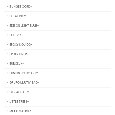
BUNGEE CORD®
DETAILING®
EDISON LIGHT BULB®
EKO-VI®
EPOXY LIQUIDO®
EPOXY UNO®
EUROLUX®
FUSION EPOXY ART®
GRUPO MULTIVISAO®
GYR AGUAS ®
LITTLE TREES®
METALMATRIX®