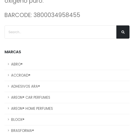
oxígeno puro.
BARCODE: 3800034958455
MARCAS
ABRO®
ACCROAD®
ADHESIVOS ARA®
AREON® CAR PERFUMES
AREON® HOME PERFUMES
BLOOX®
BRASFORMA®