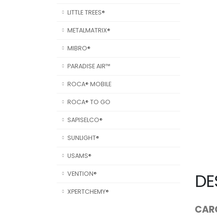
LITTLE TREES®
METALMATRIX®
MIBRO®
PARADISE AIR™
ROCA® MOBILE
ROCA® TO GO
SAPISELCO®
SUNLIGHT®
USAMS®
DE
VENTION®
XPERTCHEMY®
CARG