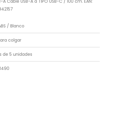
-A Cable USB-A a TIPO USB-C / 100 cm. EAN:
942157
BS / Blanco
ara colgar
 de 5 unidades
13490