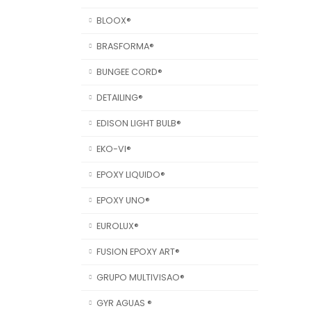
BLOOX®
BRASFORMA®
BUNGEE CORD®
DETAILING®
EDISON LIGHT BULB®
EKO-VI®
EPOXY LIQUIDO®
EPOXY UNO®
EUROLUX®
FUSION EPOXY ART®
GRUPO MULTIVISAO®
GYR AGUAS ®