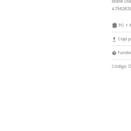
doble USB
4756262
PC + A
Caja p
Fundas
Código: 