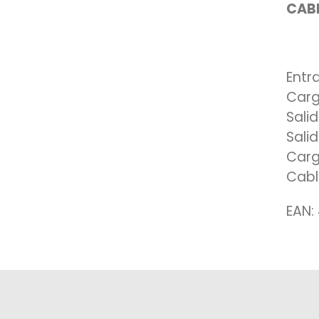
CABL
Entr
Carg
Sali
Sali
Carg
Cabl
EAN: