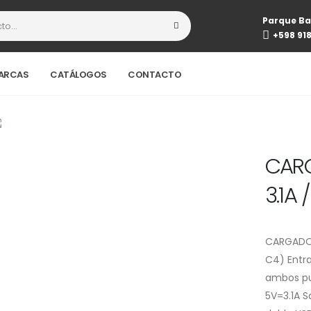
Parque Ba
+598 91
ARCAS
CATÁLOGOS
CONTACTO
CARG
3.1A 
CARGADOR
C4) Entra
ambos pu
5V=3.1A S