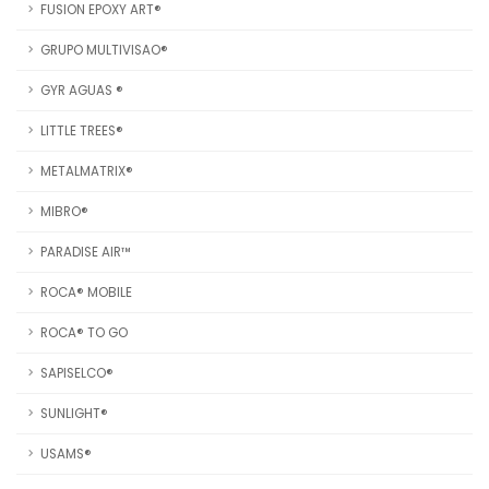
FUSION EPOXY ART®
GRUPO MULTIVISAO®
GYR AGUAS ®
LITTLE TREES®
METALMATRIX®
MIBRO®
PARADISE AIR™
ROCA® MOBILE
ROCA® TO GO
SAPISELCO®
SUNLIGHT®
USAMS®