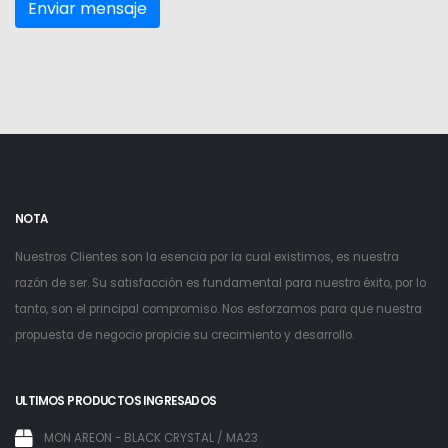
NOTA
Nuestros Clientes son la esencia por la cual existimos, es nuestra
razón de ser. Su satisfacción es fundamental para nuestro éxito, por lo
tanto, son el principal compromiso. Nos esforzamos para que nuestra
propuesta de negocio propicie su crecimiento y desarrollo.
ULTIMOS PRODUCTOS INGRESADOS
MON AREON - BLACK CRYSTAL / MA23