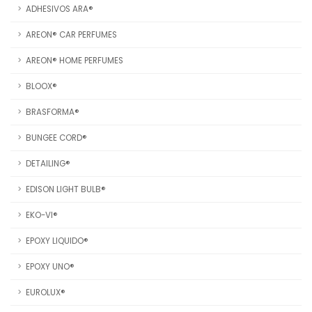
ADHESIVOS ARA®
AREON® CAR PERFUMES
AREON® HOME PERFUMES
BLOOX®
BRASFORMA®
BUNGEE CORD®
DETAILING®
EDISON LIGHT BULB®
EKO-VI®
EPOXY LIQUIDO®
EPOXY UNO®
EUROLUX®