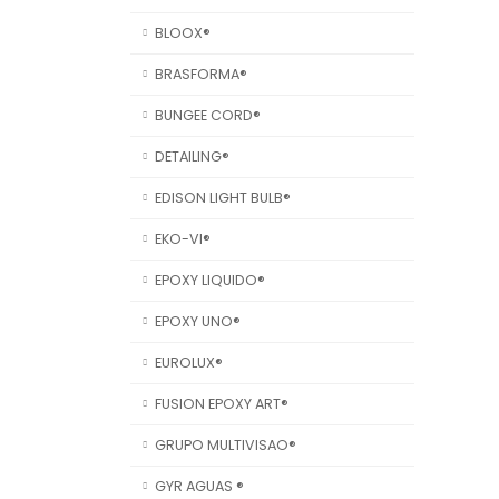
BLOOX®
BRASFORMA®
BUNGEE CORD®
DETAILING®
EDISON LIGHT BULB®
EKO-VI®
EPOXY LIQUIDO®
EPOXY UNO®
EUROLUX®
FUSION EPOXY ART®
GRUPO MULTIVISAO®
GYR AGUAS ®