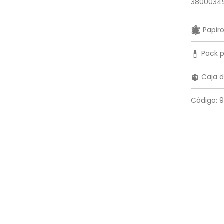
3800034
Papir
Pack p
Caja d
Código: 