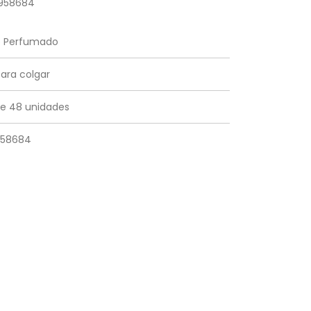
958684
o Perfumado
ara colgar
e 48 unidades
958684