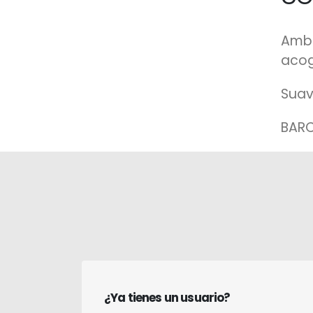
Ambi
acog
Suav
BARC
¿Ya tienes un usuario?