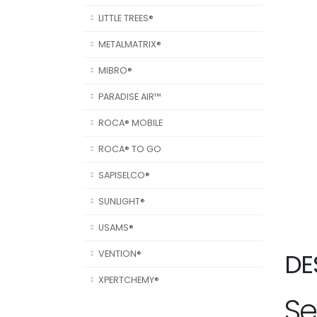
LITTLE TREES®
METALMATRIX®
MIBRO®
PARADISE AIR™
ROCA® MOBILE
ROCA® TO GO
SAPISELCO®
SUNLIGHT®
USAMS®
DE
VENTION®
XPERTCHEMY®
Se