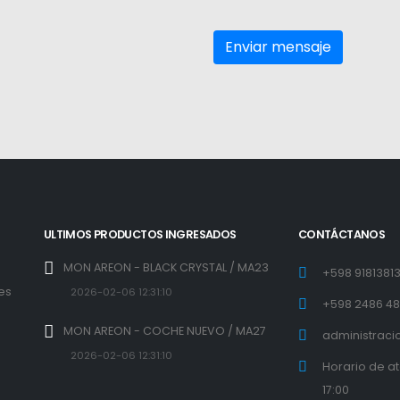
ULTIMOS PRODUCTOS INGRESADOS
CONTÁCTANOS
MON AREON - BLACK CRYSTAL / MA23
+598 9181381
 es
2026-02-06 12:31:10
+598 2486 4
l
MON AREON - COCHE NUEVO / MA27
administraci
2026-02-06 12:31:10
Horario de a
17:00