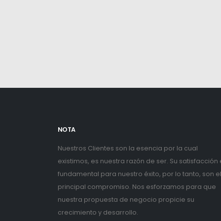
NOTA
Nuestros Clientes son la esencia por la cual
existimos, es nuestra razón de ser. Su satisfacción
fundamental para nuestro éxito, por lo tanto, son e
principal compromiso. Nos esforzamos para que
nuestra propuesta de negocio propicie su
crecimiento y desarrollo.