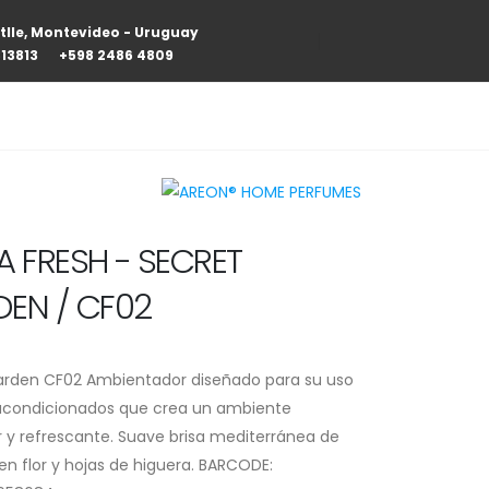
tlle, Montevideo - Uruguay
813813
+598 2486 4809
A FRESH - SECRET
EN / CF02
arden CF02 Ambientador diseñado para su uso
 acondicionados que crea un ambiente
 y refrescante. Suave brisa mediterránea de
en flor y hojas de higuera. BARCODE: