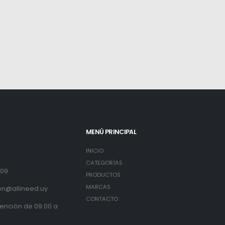
MENÚ PRINCIPAL
INICIO
3
CATEGORÍAS
809
PRODUCTOS
MARCAS
on@allineed.uy
CONTACTO
tención de 09:00 a