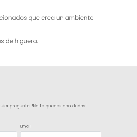
icionados que crea un ambiente
s de higuera.
lquier pregunta. !No te quedes con dudas!
Email