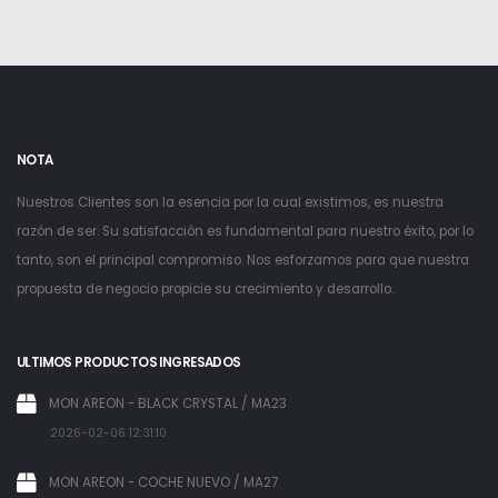
NOTA
Nuestros Clientes son la esencia por la cual existimos, es nuestra
razón de ser. Su satisfacción es fundamental para nuestro éxito, por lo
tanto, son el principal compromiso. Nos esforzamos para que nuestra
propuesta de negocio propicie su crecimiento y desarrollo.
ULTIMOS PRODUCTOS INGRESADOS
MON AREON - BLACK CRYSTAL / MA23
2026-02-06 12:31:10
MON AREON - COCHE NUEVO / MA27