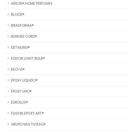
AREON® HOME PERFUMES
BLOOX®
BRASFORMA®
BUNGEE CORD®
DETAILING®
EDISON LIGHT BULB®
EKO-VI®
EPOXY LIQUIDO®
EPOXY UNO®
EUROLUX®
FUSION EPOXY ART®
GRUPO MULTIVISAO®