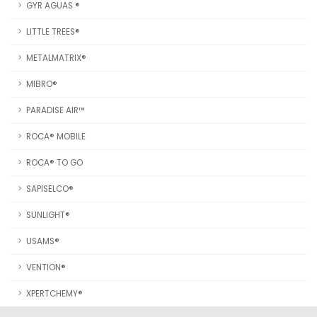
GYR AGUAS ®
LITTLE TREES®
METALMATRIX®
MIBRO®
PARADISE AIR™
ROCA® MOBILE
ROCA® TO GO
SAPISELCO®
SUNLIGHT®
USAMS®
VENTION®
XPERTCHEMY®