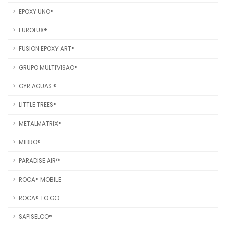
EPOXY UNO®
EUROLUX®
FUSION EPOXY ART®
GRUPO MULTIVISAO®
GYR AGUAS ®
LITTLE TREES®
METALMATRIX®
MIBRO®
PARADISE AIR™
ROCA® MOBILE
ROCA® TO GO
SAPISELCO®