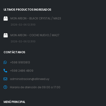
ULTIMOS PRODUCTOS INGRESADOS
MON AREON - BLACK CRYSTAL / MA23
2026-02-06 12:31:10
MON AREON - COCHE NUEVO / MA27
2026-02-06 12:31:10
CONTÁCTANOS
+598 91813813
+598 2486 4809
administracion@allineed.uy
Horario de atención de 09:00 a 17:00
MENÚ PRINCIPAL