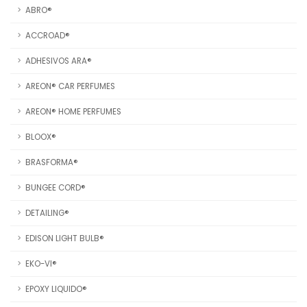
ABRO®
ACCROAD®
ADHESIVOS ARA®
AREON® CAR PERFUMES
AREON® HOME PERFUMES
BLOOX®
BRASFORMA®
BUNGEE CORD®
DETAILING®
EDISON LIGHT BULB®
EKO-VI®
EPOXY LIQUIDO®