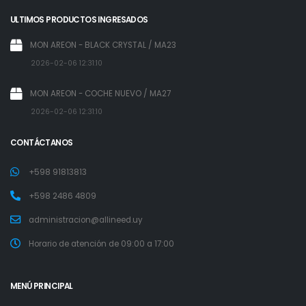
ULTIMOS PRODUCTOS INGRESADOS
MON AREON - BLACK CRYSTAL / MA23
2026-02-06 12:31:10
MON AREON - COCHE NUEVO / MA27
2026-02-06 12:31:10
CONTÁCTANOS
+598 91813813
+598 2486 4809
administracion@allineed.uy
Horario de atención de 09:00 a 17:00
MENÚ PRINCIPAL