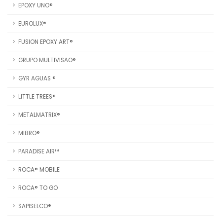
EPOXY UNO®
EUROLUX®
FUSION EPOXY ART®
GRUPO MULTIVISAO®
GYR AGUAS ®
LITTLE TREES®
METALMATRIX®
MIBRO®
PARADISE AIR™
ROCA® MOBILE
ROCA® TO GO
SAPISELCO®