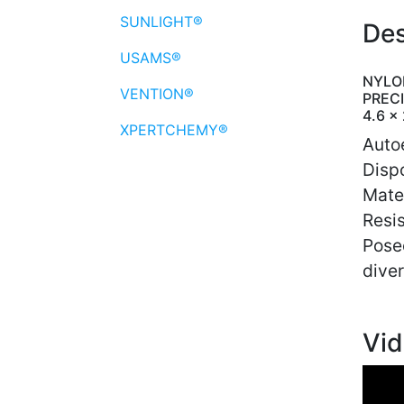
SUNLIGHT®
Des
USAMS®
NYLO
VENTION®
PREC
4.6 x
XPERTCHEMY®
Auto
Dispo
Mater
Resis
Posee
diver
Vid