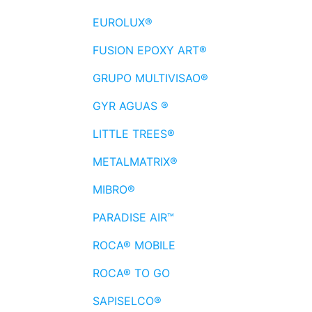
EUROLUX®
FUSION EPOXY ART®
GRUPO MULTIVISAO®
GYR AGUAS ®
LITTLE TREES®
METALMATRIX®
MIBRO®
PARADISE AIR™
ROCA® MOBILE
ROCA® TO GO
SAPISELCO®