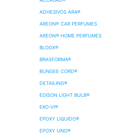
ADHESIVOS ARA®
AREON® CAR PERFUMES
AREON® HOME PERFUMES
BLOOX®
BRASFORMA®
BUNGEE CORD®
DETAILING®
EDISON LIGHT BULB®
EKO-VI®
EPOXY LIQUIDO®
EPOXY UNO®