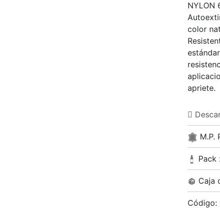
NYLON 6
Autoexti
color na
Resisten
estándar 
resistenc
aplicaci
apriete.
Descarg
M.P. 
Pack 
Caja 
Código: