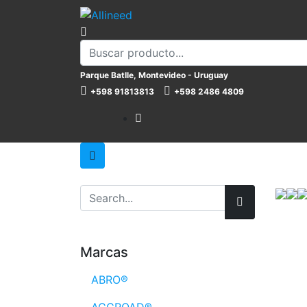
Parque Batlle, Montevideo - Uruguay
+598 91813813
+598 2486 4809
Marcas
ABRO®
ACCROAD®