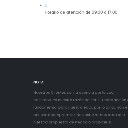
Horario de atención de 09:00 a 17:00
NOTA
Nuestros Clientes son la esencia por la cual
existimos, es nuestra razón de ser. Su satisfacción
fundamental para nuestro éxito, por lo tanto, son e
principal compromiso. Nos esforzamos para que
nuestra propuesta de negocio propicie su