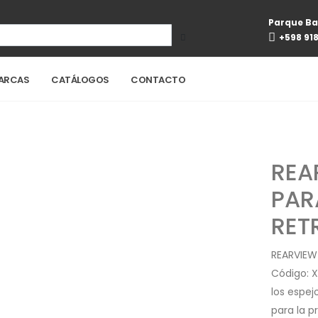
Parque Ba
+598 91
ARCAS
CATÁLOGOS
CONTACTO
REA
PAR
RET
REARVIEW
Código: 
los espej
para la p