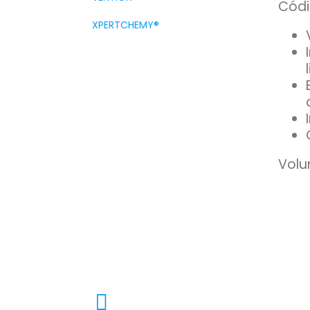
Códi
XPERTCHEMY®
Volu