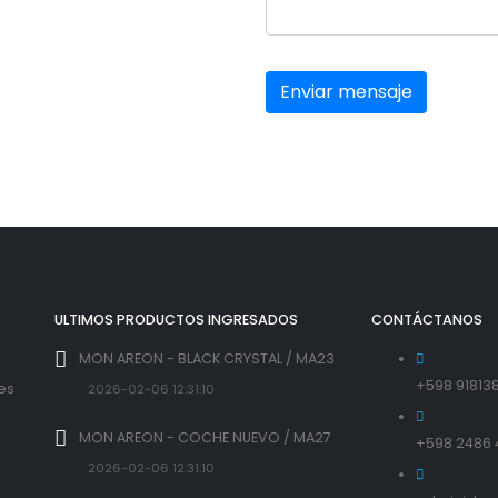
ULTIMOS PRODUCTOS INGRESADOS
CONTÁCTANOS
MON AREON - BLACK CRYSTAL / MA23
+598 91813
 es
2026-02-06 12:31:10
l
MON AREON - COCHE NUEVO / MA27
+598 2486 
2026-02-06 12:31:10