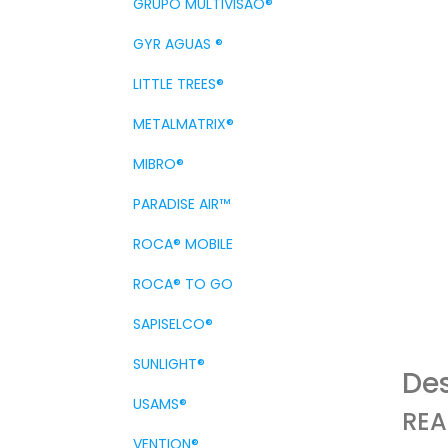
GRUPO MULTIVISAO®
GYR AGUAS ®
LITTLE TREES®
METALMATRIX®
MIBRO®
PARADISE AIR™
ROCA® MOBILE
ROCA® TO GO
SAPISELCO®
SUNLIGHT®
Des
USAMS®
REA
VENTION®