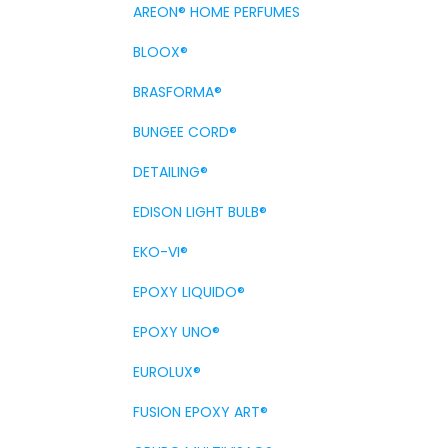
AREON® HOME PERFUMES
BLOOX®
BRASFORMA®
BUNGEE CORD®
DETAILING®
EDISON LIGHT BULB®
EKO-VI®
EPOXY LIQUIDO®
EPOXY UNO®
EUROLUX®
FUSION EPOXY ART®