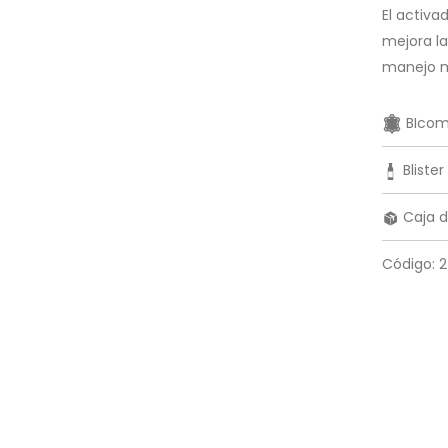
El activa
mejora la
manejo m
BIcom
Blister
Caja d
Código: 