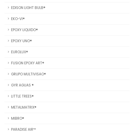
EDISON LIGHT BULB®
EKO-VI®
EPOXY LIQUIDO®
EPOXY UNO®
EUROLUX®
FUSION EPOXY ART®
GRUPO MULTIVISAO®
GYR AGUAS ®
LITTLE TREES®
METALMATRIX®
MIBRO®
PARADISE AIR™