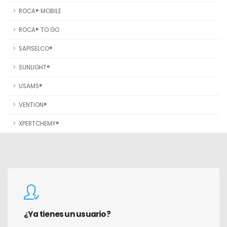
ROCA® MOBILE
ROCA® TO GO
SAPISELCO®
SUNLIGHT®
USAMS®
VENTION®
XPERTCHEMY®
¿Ya tienes un usuario?