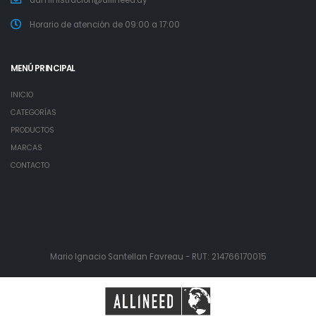
administracion@allineed.uy
Horario de atención de 09:00 a 17:00
MENÚ PRINCIPAL
INICIO
CATEGORÍAS
PRODUCTOS
MARCAS
CONTACTO
Mario Ignacio Santellan Favreau - RUT: 214766170015