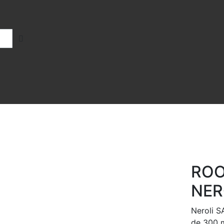
ROO
NER
Neroli S
de 300 m