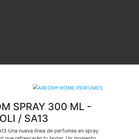
M SPRAY 300 ML -
OLI / SA13
A13 Una nueva línea de perfumes en spray
l que refrescarán tu hogar. Un momento