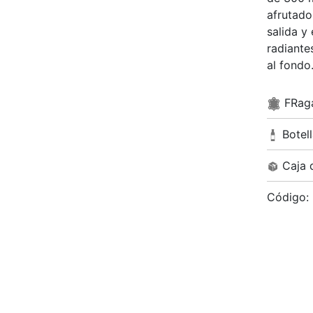
afrutado
salida y
radiante
al fond
FRaga
Botell
Caja 
Código: