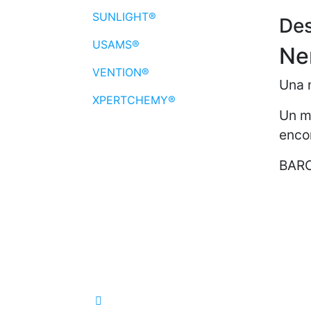
SUNLIGHT®
Des
USAMS®
Ne
VENTION®
Una 
XPERTCHEMY®
Un mo
encon
BAR