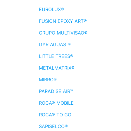
EUROLUX®
FUSION EPOXY ART®
GRUPO MULTIVISAO®
GYR AGUAS ®
LITTLE TREES®
METALMATRIX®
MIBRO®
PARADISE AIR™
ROCA® MOBILE
ROCA® TO GO
SAPISELCO®