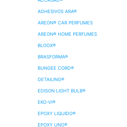
ADHESIVOS ARA®
AREON® CAR PERFUMES
AREON® HOME PERFUMES
BLOOX®
BRASFORMA®
BUNGEE CORD®
DETAILING®
EDISON LIGHT BULB®
EKO-VI®
EPOXY LIQUIDO®
EPOXY UNO®