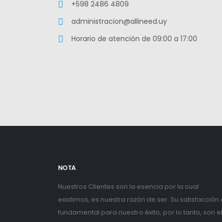
+598 2486 4809
administracion@allineed.uy
Horario de atención de 09:00 a 17:00
NOTA
Nuestros Clientes son la esencia por la cual
existimos, es nuestra razón de ser. Su satisfacción
fundamental para nuestro éxito, por lo tanto, son e