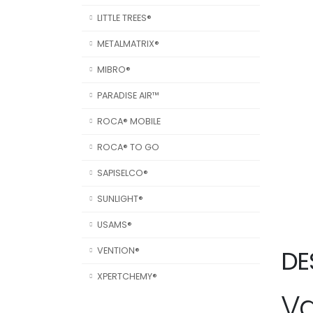
LITTLE TREES®
METALMATRIX®
MIBRO®
PARADISE AIR™
ROCA® MOBILE
ROCA® TO GO
SAPISELCO®
SUNLIGHT®
USAMS®
DE
VENTION®
XPERTCHEMY®
Va