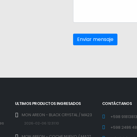
ULTIMOS PRODUCTOS INGRESADOS
CONTÁCTANOS
MON AREON - BLACK CRYSTAL / MA23
+598 9181381
 es
2026-02-06 12:31:10
+598 2486 4
l
MON AREON - COCHE NUEVO / MA27