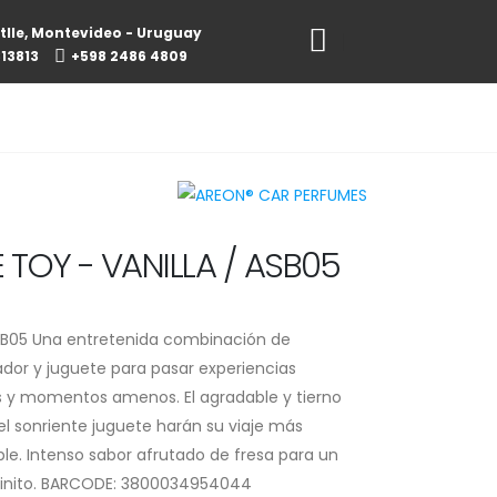
tlle, Montevideo - Uruguay
813813
+598 2486 4809
E TOY - VANILLA / ASB05
ASB05 Una entretenida combinación de
dor y juguete para pasar experiencias
s y momentos amenos. El agradable y tierno
l sonriente juguete harán su viaje más
le. Intenso sabor afrutado de fresa para un
nfinito. BARCODE: 3800034954044