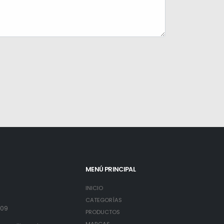
MENÚ PRINCIPAL
INICIO
3
CATEGORÍAS
809
PRODUCTOS
MARCAS