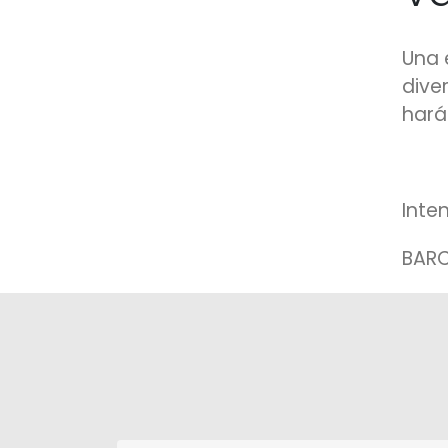
Una 
dive
hará
Inte
BAR