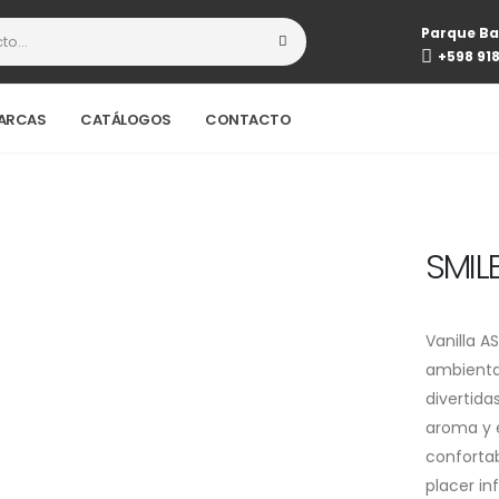
Parque Ba
+598 91
ARCAS
CATÁLOGOS
CONTACTO
SMIL
Vanilla 
ambienta
divertida
aroma y e
confortab
placer i