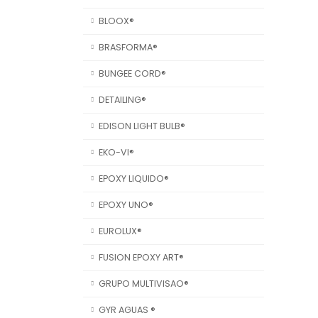
BLOOX®
BRASFORMA®
BUNGEE CORD®
DETAILING®
EDISON LIGHT BULB®
EKO-VI®
EPOXY LIQUIDO®
EPOXY UNO®
EUROLUX®
FUSION EPOXY ART®
GRUPO MULTIVISAO®
GYR AGUAS ®