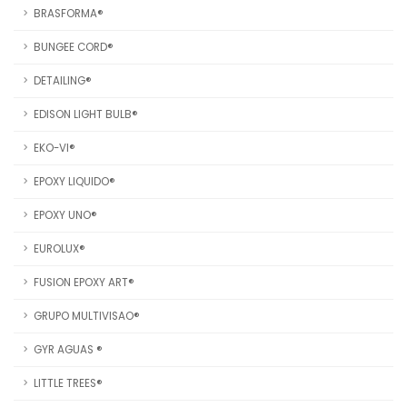
BRASFORMA®
BUNGEE CORD®
DETAILING®
EDISON LIGHT BULB®
EKO-VI®
EPOXY LIQUIDO®
EPOXY UNO®
EUROLUX®
FUSION EPOXY ART®
GRUPO MULTIVISAO®
GYR AGUAS ®
LITTLE TREES®