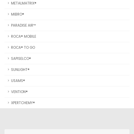
METALMATRIX®
MIBRO®
PARADISE AIR™
ROCA® MOBILE
ROCA® TO GO
SAPISELCO®
SUNLIGHT®
USAMS®
VENTION®
XPERTCHEMY®