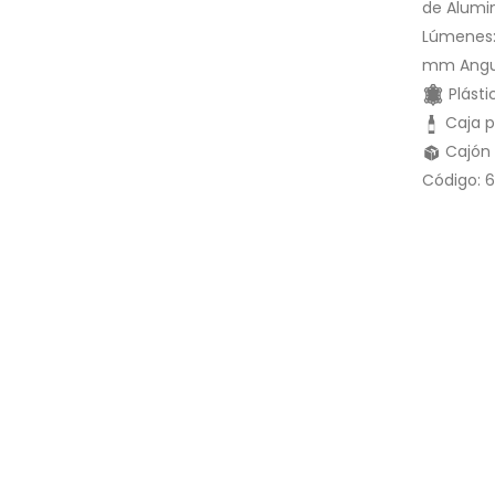
de Alumin
Lúmenes:
mm Angulo
Plásti
Caja p
Cajón 
Código: 6