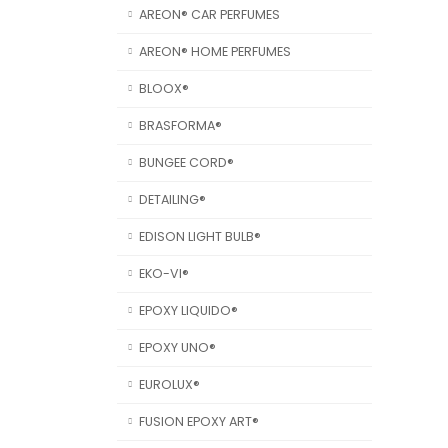
AREON® CAR PERFUMES
AREON® HOME PERFUMES
BLOOX®
BRASFORMA®
BUNGEE CORD®
DETAILING®
EDISON LIGHT BULB®
EKO-VI®
EPOXY LIQUIDO®
EPOXY UNO®
EUROLUX®
FUSION EPOXY ART®