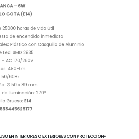
LANCA – 6W
O GOTA (E14)
 25000 horas de vida útil
esta de encendido inmediata
ales: Plástico con Casquillo de Aluminio
e Led: SMD 2835
 – AC 170/260V
es: 480-Lm
– 50/60Hz
o: ∅ 50 x 89 mm
 de Iluminación: 270º
llo Grueso:
E14
8658445625177
USO EN INTERIORES O EXTERIORES CON PROTECCIÓN»