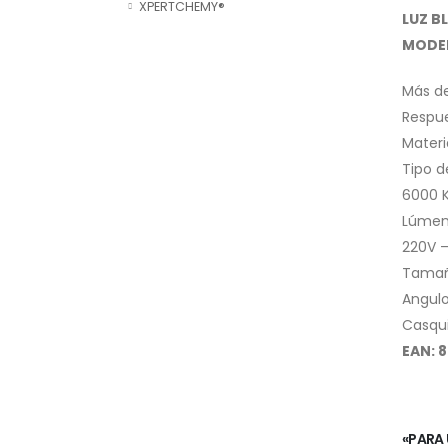
XPERTCHEMY®
LUZ B
MODEL
Más de
Respu
Materi
Tipo d
6000 K
Lúmen
220V 
Tamañ
Angulo
Casqui
EAN: 
«PARA 