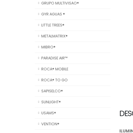
GRUPO MULTIVISAO®
GYR AGUAS ®
LITTLE TREES®
METALMATRIX®
MIBRO®
PARADISE AIR™
ROCA® MOBILE
ROCA® TO GO
SAPISELCO®
SUNLIGHT®
DES
USAMS®
VENTION®
ILUMI