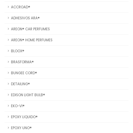
ACCROAD®
ADHESIVOS ARA®
AREON® CAR PERFUMES
AREON® HOME PERFUMES
BLOOX®
BRASFORMA®
BUNGEE CORD®
DETAILING®
EDISON LIGHT BULB®
EKO-VI®
EPOXY LIQUIDO®
EPOXY UNO®