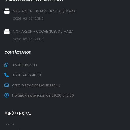
ULTIMOS PRODUCTOS INGRESADOS
MON AREON - BLACK CRYSTAL / MA23
2026-02-06 12:31:10
MON AREON - COCHE NUEVO / MA27
2026-02-06 12:31:10
CONTÁCTANOS
+598 91813813
+598 2486 4809
administracion@allineed.uy
Horario de atención de 09:00 a 17:00
MENÚ PRINCIPAL
INICIO