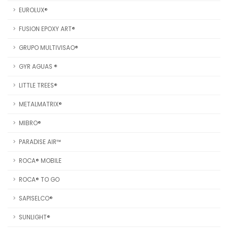
EUROLUX®
FUSION EPOXY ART®
GRUPO MULTIVISAO®
GYR AGUAS ®
LITTLE TREES®
METALMATRIX®
MIBRO®
PARADISE AIR™
ROCA® MOBILE
ROCA® TO GO
SAPISELCO®
SUNLIGHT®