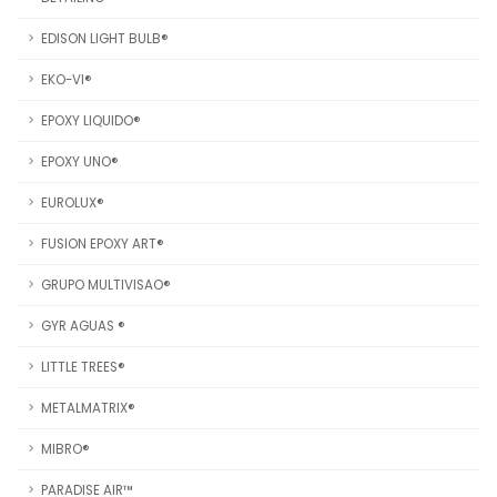
EDISON LIGHT BULB®
EKO-VI®
EPOXY LIQUIDO®
EPOXY UNO®
EUROLUX®
FUSION EPOXY ART®
GRUPO MULTIVISAO®
GYR AGUAS ®
LITTLE TREES®
METALMATRIX®
MIBRO®
PARADISE AIR™