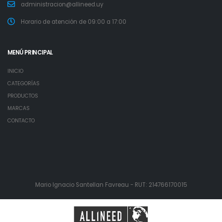
administracion@allineed.uy
Horario de atención de 09:00 a 17:00
MENÚ PRINCIPAL
INICIO
CATEGORÍAS
PRODUCTOS
MARCAS
CONTACTO
Mario Ignacio Santellan Favreau - RUT: 214766170015