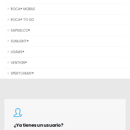
ROCA® MOBILE
ROCA® TO GO
SAPISELCO®
SUNLIGHT®
USAMS®
VENTION®
XPERTCHEMY®
¿Ya tienes un usuario?