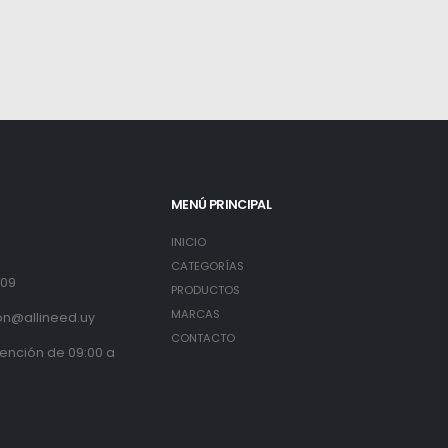
MENÚ PRINCIPAL
INICIO
3
CATEGORÍAS
809
PRODUCTOS
MARCAS
on@allineed.uy
CONTACTO
tención de 09:00 a