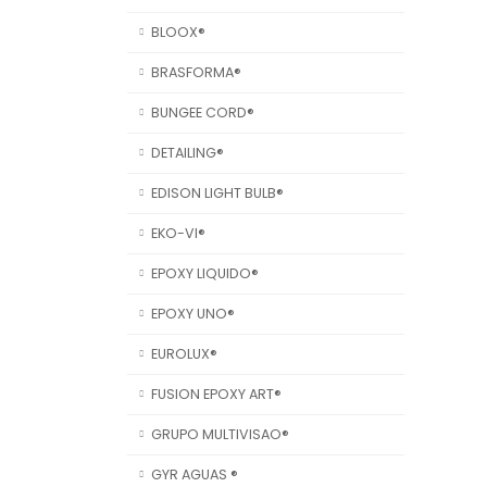
BLOOX®
BRASFORMA®
BUNGEE CORD®
DETAILING®
EDISON LIGHT BULB®
EKO-VI®
EPOXY LIQUIDO®
EPOXY UNO®
EUROLUX®
FUSION EPOXY ART®
GRUPO MULTIVISAO®
GYR AGUAS ®