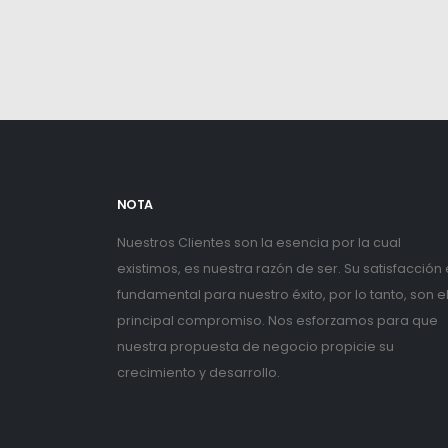
NOTA
Nuestros Clientes son la esencia por la cual
existimos, es nuestra razón de ser. Su satisfacción
fundamental para nuestro éxito, por lo tanto, son e
principal compromiso. Nos esforzamos para que
nuestra propuesta de negocio propicie su
crecimiento y desarrollo.