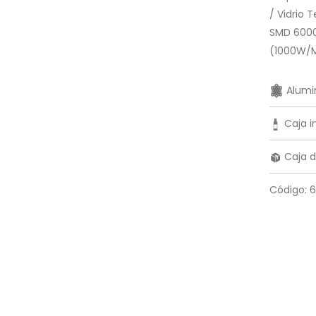
/ Vidrio 
SMD 6000
(1000W/M
Alumin
Caja in
Caja d
Código: 