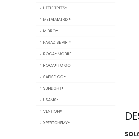
LITTLE TREES®
METALMATRIX®
MIBRO®
PARADISE AIR™
ROCA® MOBILE
ROCA® TO GO
SAPISELCO®
SUNLIGHT®
USAMS®
DE
VENTION®
XPERTCHEMY®
SOLA