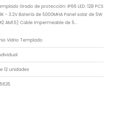
Templado Grado de protección: IP66 LED: 128 PCS
K - 3.2V Batería de 5000MHA Panel solar de 5W
2 AM1.5) Cable impermeable de 5...
io Vidrio Templado
dividual
e 12 unidades
65635