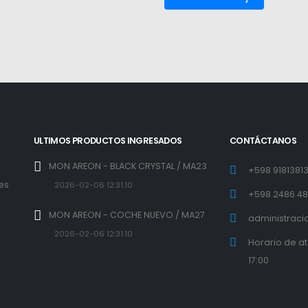
ULTIMOS PRODUCTOS INGRESADOS
CONTÁCTANOS
MON AREON - BLACK CRYSTAL / MA23
+598 9181381
 es
2026-02-06 12:31:10
+598 2486 4
l
MON AREON - COCHE NUEVO / MA27
administraci
2026-02-06 12:31:10
Horario de a
17:00