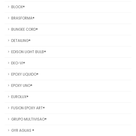
BLOOX®
BRASFORMA®
BUNGEE CORD®
DETAILING®
EDISON LIGHT BULB®
EKO-VI®
EPOXY LIQUIDO®
EPOXY UNO®
EUROLUX®
FUSION EPOXY ART®
GRUPO MULTIVISAO®
GYR AGUAS ®