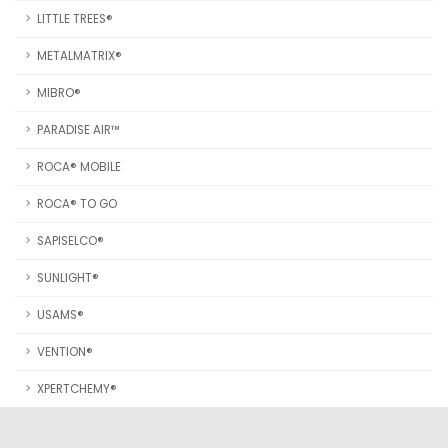
LITTLE TREES®
METALMATRIX®
MIBRO®
PARADISE AIR™
ROCA® MOBILE
ROCA® TO GO
SAPISELCO®
SUNLIGHT®
USAMS®
VENTION®
XPERTCHEMY®