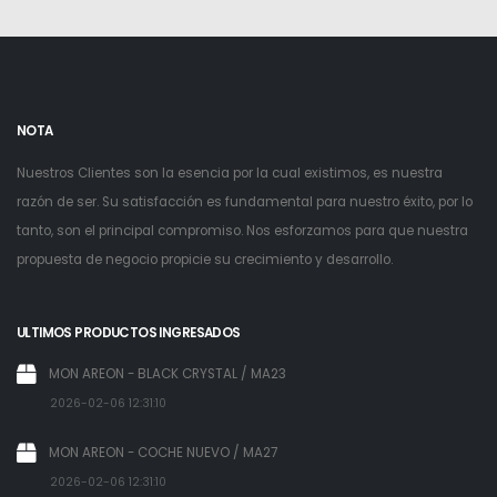
NOTA
Nuestros Clientes son la esencia por la cual existimos, es nuestra
razón de ser. Su satisfacción es fundamental para nuestro éxito, por lo
tanto, son el principal compromiso. Nos esforzamos para que nuestra
propuesta de negocio propicie su crecimiento y desarrollo.
ULTIMOS PRODUCTOS INGRESADOS
MON AREON - BLACK CRYSTAL / MA23
2026-02-06 12:31:10
MON AREON - COCHE NUEVO / MA27
2026-02-06 12:31:10