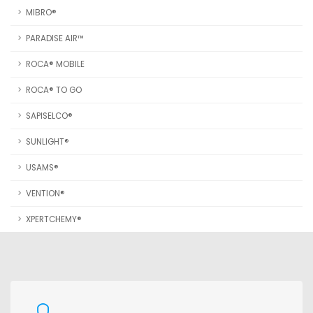
MIBRO®
PARADISE AIR™
ROCA® MOBILE
ROCA® TO GO
SAPISELCO®
SUNLIGHT®
USAMS®
VENTION®
XPERTCHEMY®