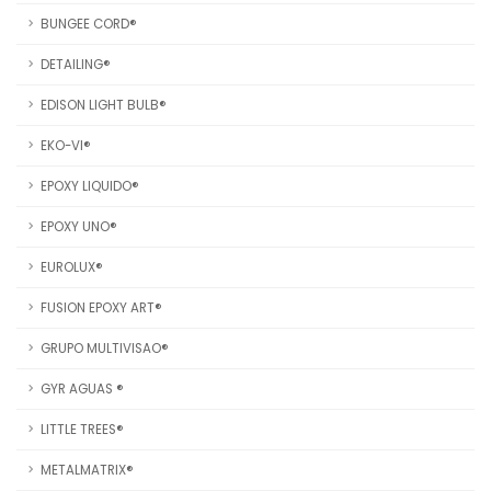
BUNGEE CORD®
DETAILING®
EDISON LIGHT BULB®
EKO-VI®
EPOXY LIQUIDO®
EPOXY UNO®
EUROLUX®
FUSION EPOXY ART®
GRUPO MULTIVISAO®
GYR AGUAS ®
LITTLE TREES®
METALMATRIX®