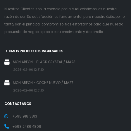
Nuestros Clientes son la esencia por la cual existimos, es nuestra
razón de ser. Su satisfacción es fundamental para nuestro éxito, por lo
tanto, son el principal compromiso. Nos esforzamos para que nuestra
propuesta de negocio propicie su crecimiento y desarrollo.
ULTIMOS PRODUCTOS INGRESADOS
MON AREON - BLACK CRYSTAL / MA23
2026-02-06 12:31:10
MON AREON - COCHE NUEVO / MA27
2026-02-06 12:31:10
CONTÁCTANOS
+598 91813813
+598 2486 4809