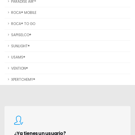
PARADISE AIR™
ROCA® MOBILE
ROCA® TO GO
SAPISELCO®
SUNLIGHT®
USAMS®
VENTION®
XPERTCHEMY®
¿Ya tienes un usuario?