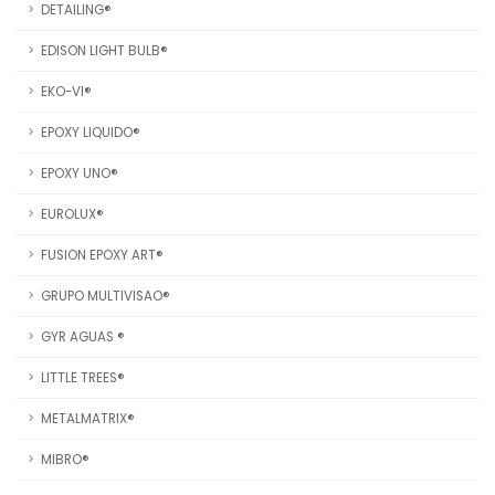
DETAILING®
EDISON LIGHT BULB®
EKO-VI®
EPOXY LIQUIDO®
EPOXY UNO®
EUROLUX®
FUSION EPOXY ART®
GRUPO MULTIVISAO®
GYR AGUAS ®
LITTLE TREES®
METALMATRIX®
MIBRO®