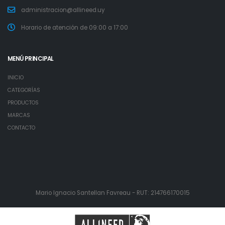
administracion@allineed.uy
Horario de atención de 09:00 a 17:00
MENÚ PRINCIPAL
INICIO
CATEGORÍAS
PRODUCTOS
MARCAS
CONTACTO
Mario Ignacio Santellan Favreau - RUT: 214766170015