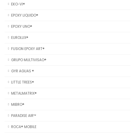
EKO-VI®
EPOXY LIQUIDO®
EPOXY UNO®
EUROLUX®
FUSION EPOXY ART®
GRUPO MULTIVISAO®
GYR AGUAS ®
LITTLE TREES®
METALMATRIX®
MIBRO®
PARADISE AIR™
ROCA® MOBILE