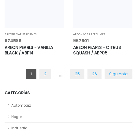
AREON® CAR PERFUMES
AREON® CAR PERFUMES
974585
967501
AREON PEARLS - VANILLA
AREON PEARLS - CITRUS
BLACK / ABP14
SQUASH / ABP05
…
1
2
25
26
Siguiente
CATEGORÍAS
Automotriz
Hogar
Industrial