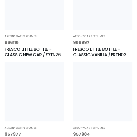
AREON® CAR PERFUMES
AREON® CAR PERFUMES
966115
955997
FRESCO LITTLE BOTTLE -
FRESCO LITTLE BOTTLE -
CLASSIC NEW CAR / FRTN26
CLASSIC VANILLA / FRTN03
AREON® CAR PERFUMES
AREON® CAR PERFUMES
957977
957984