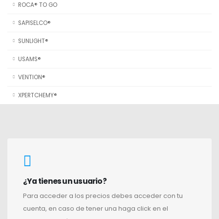
ROCA® TO GO
SAPISELCO®
SUNLIGHT®
USAMS®
VENTION®
XPERTCHEMY®
¿Ya tienes un usuario?
Para acceder a los precios debes acceder con tu
cuenta, en caso de tener una haga click en el