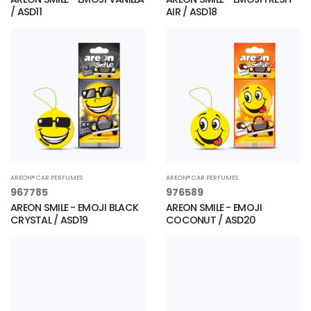
/ ASD11
AIR / ASD18
AREON® CAR PERFUMES
AREON® CAR PERFUMES
967785
976589
AREON SMILE - EMOJI BLACK
AREON SMILE - EMOJI
CRYSTAL / ASD19
COCONUT / ASD20