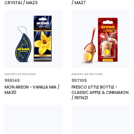
CRYSTAL / MA23
/ MA27
AREON® CAR PERFUMES
AREON® CAR PERFUMES
966146
957106
MON AREON - VANILLA MIA /
FRESCO LITTLE BOTTLE -
MA30
CLASSIC APPLE & CINNAMON
/ FRTN21