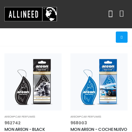
AREON® CAR PERFUMES
AREON® CAR PERFUMES
962742
968003
MON AREON - BLACK
MON AREON - COCHE NUEVO