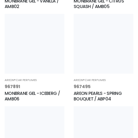
MONBRANE GEL - VANILLA /
MONBRANE GEL - CITRUS
AMB02
SQUASH / AMB05
AREON® CAR PERFUMES
AREON® CAR PERFUMES
967891
967495
MONBRANE GEL - ICEBERG /
AREON PEARLS - SPRING
AMB06
BOUQUET / ABP04