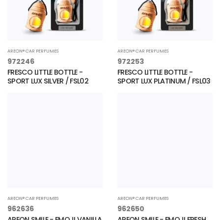
AREON® CAR PERFUMES
AREON® CAR PERFUMES
972246
972253
FRESCO LITTLE BOTTLE -
FRESCO LITTLE BOTTLE -
SPORT LUX SILVER / FSL02
SPORT LUX PLATINUM / FSL03
AREON® CAR PERFUMES
AREON® CAR PERFUMES
962636
962650
AREON SMILE - EMOJI VANILLA
AREON SMILE - EMOJI FRESH